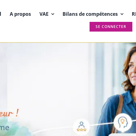
l
A propos
VAE
Bilans de compétences
R
SE CONNECTER