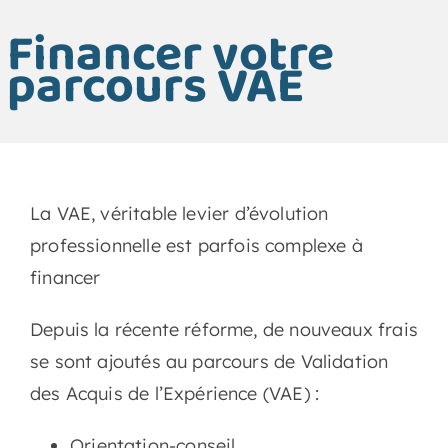
Actualités
Financer votre
parcours VAE
Contact
Se connecter
La VAE,
véritable levier d’évolution
Rechercher:
professionnelle est
parfois complexe à
financer
Depuis la récente réforme, de nouveaux
frais
se sont ajoutés au parcours de Validation
des Acquis de l’Expérience (VAE) :
Orientation-conseil