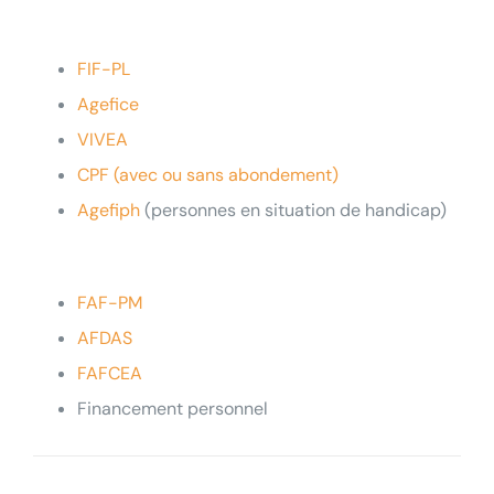
FIF-PL
Agefice
VIVEA
CPF (avec ou sans abondement)
Agefiph
(personnes en situation de handicap)
Testez votre éligibilié
au
FAF-PM
Bilan de Compétences
AFDAS
FAFCEA
Répondez à nos questions ci-
Financement personnel
dessous et… verdict !
Testez votre éligibilié
à la VAE