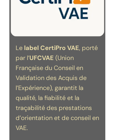
Le
label CertiPro VAE
, porté
par l’
UFCVAE
(Union
Française du Conseil en
Validation des Acquis de
l’Expérience), garantit la
qualité, la fiabilité et la
traçabilité des prestations
d’orientation et de conseil en
VAE.