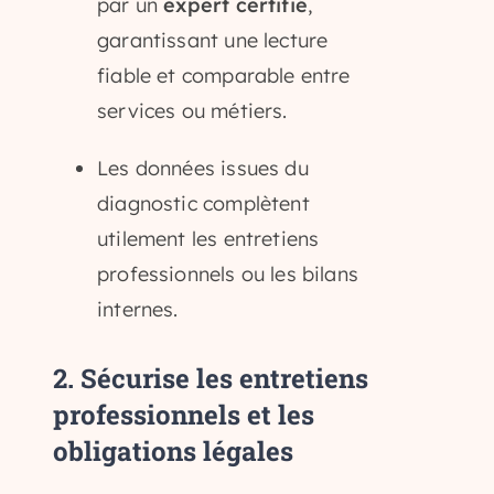
par un
expert certifié
,
Répondez à nos questions ci-
garantissant une lecture
dessous et… verdict !
fiable et comparable entre
Testez votre éligibilié
à la VAE
services ou métiers.
Répondez à nos questions ci-dessous et… verdict !
Les données issues du
diagnostic complètent
utilement les entretiens
professionnels ou les bilans
internes.
2.
Sécurise les entretiens
professionnels et les
obligations légales