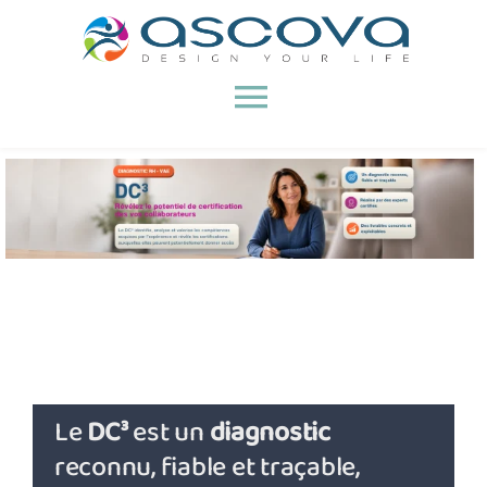
Passer
au
contenu
Toggle
Navigation
Accueil
A propos
VAE
Bilans de compétences
Le
DC³
est un
diagnostic
reconnu, fiable et traçable,
RH