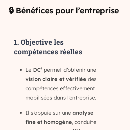
🔒 Bénéfices pour l’entreprise
1.
Objective les
compétences réelles
Le
DC³
permet d’obtenir une
vision claire et vérifiée
des
compétences effectivement
mobilisées dans l’entreprise.
Testez votre éligibilié
au
Il s’appuie sur une
analyse
Bilan de Compétences
fine et homogène
, conduite