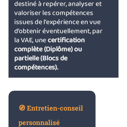
destiné à repérer, analyser et
valoriser les compétences
Actualités
issues de l’expérience en vue
d’obtenir éventuellement, par
Contact
la VAE, une
certification
complète (Diplôme) ou
Se connecter
partielle (Blocs de
compétences).
Rechercher:
🧭 Entretien-conseil
personnalisé