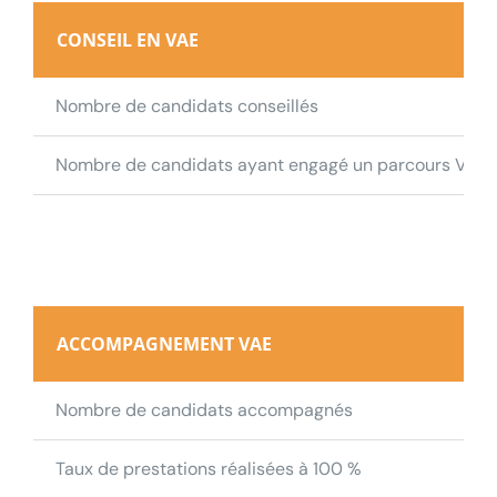
CONSEIL EN VAE
Actualités
Nombre de candidats conseillés
Contact
Nombre de candidats ayant engagé un parcours VAE
Se connecter
Rechercher:
ACCOMPAGNEMENT VAE
20
Nombre de candidats accompagnés
28
Taux de prestations réalisées à 100 %
88