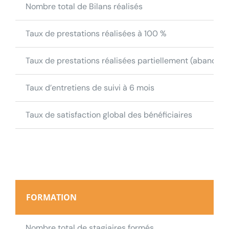
Nombre total de Bilans réalisés
Taux de prestations réalisées à 100 %
Taux de prestations réalisées partiellement (abandons
Taux d’entretiens de suivi à 6 mois
Testez votre éligibilié
au
Taux de satisfaction global des bénéficiaires
Bilan de Compétences
Répondez à nos questions ci-
dessous et… verdict !
Testez votre éligibilié
à la VAE
FORMATION
Répondez à nos questions ci-dessous et… verdict !
Nombre total de stagiaires formés