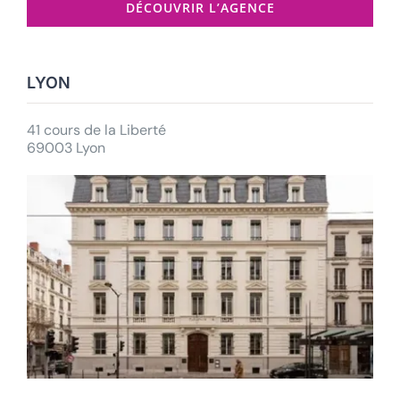
DÉCOUVRIR L’AGENCE
LYON
41 cours de la Liberté
69003 Lyon
Testez votre éligibilié
au
Bilan de Compétences
Répondez à nos questions ci-
dessous et… verdict !
Testez votre éligibilié
à la VAE
Répondez à nos questions ci-dessous et… verdict !