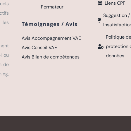
Liens CPF
uels
Formateur
tifs
Suggestion /
 les
Témoignages / Avis
Insatisfactio
Politique d
Avis Accompagnement VAE
ent
protection 
Avis Conseil VAE
l ou
données
Avis Bilan de compétences
n de
ng,