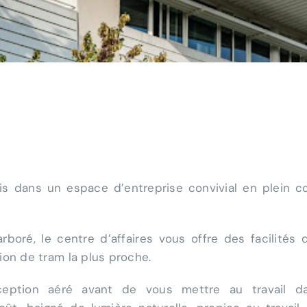
s dans un espace d’entreprise convivial en plein 
tez votre éligibilié
au Bila
estez votre éligibilié
à la V
Compétences
oré, le centre d’affaires vous offre des facilités 
Répondez à nos questions ci-dessous et… verdict !
Répondez à nos questions ci-dessous et… verdict !
ion de tram la plus proche.
ception aéré avant de vous mettre au travail d