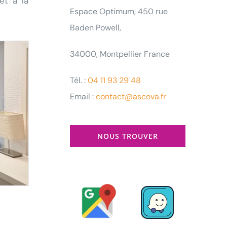
et à la
Espace Optimum, 450 rue
Baden Powell,
34000, Montpellier France
Tél. :
04 11 93 29 48
Email :
contact@ascova.fr
NOUS TROUVER