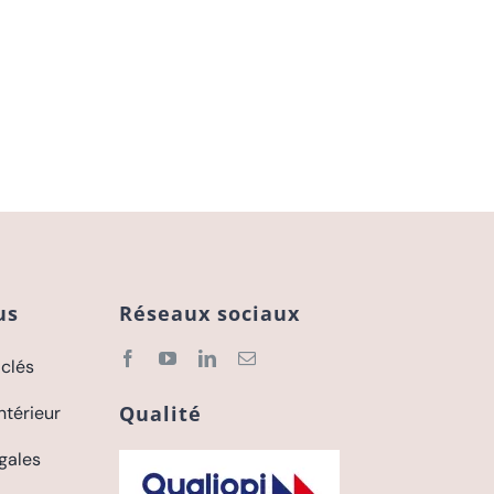
us
Réseaux sociaux
 clés
Qualité
ntérieur
gales