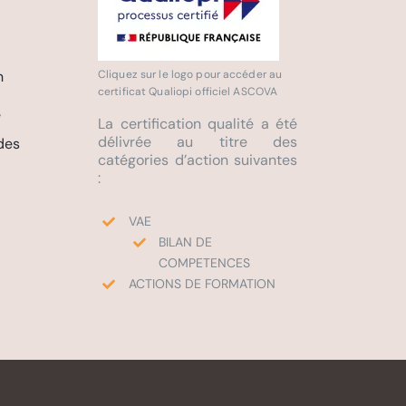
n
Cliquez sur le logo pour accéder au
certificat Qualiopi officiel ASCOVA
e
La certification qualité a été
délivrée au titre des
des
catégories d’action suivantes
:
VAE
BILAN DE
COMPETENCES
ACTIONS DE FORMATION