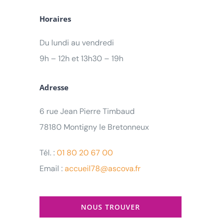
Horaires
Testez votre éligibilié
au
Du lundi au vendredi
Bilan de Compétences
9h – 12h et 13h30 – 19h
Répondez à nos questions ci-
Adresse
dessous et… verdict !
Testez votre éligibilié
à la VAE
6 rue Jean Pierre Timbaud
78180 Montigny le Bretonneux
Répondez à nos questions ci-dessous et… verdict !
Tél. :
01 80 20 67 00
Email :
accueil78@ascova.fr
NOUS TROUVER