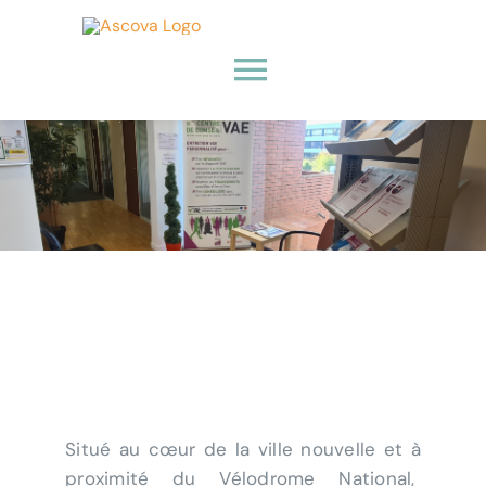
Passer
au
Toggle
contenu
Navigation
Accueil
A propos
VAE
Bilans de compétences
RH
Situé au cœur de la ville nouvelle et à
proximité du Vélodrome National,