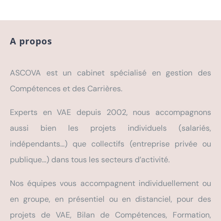
Actualités
A propos
Contact
ASCOVA est un cabinet spécialisé en gestion des
Compétences et des Carrières.
Se connecter
Testez votre éligibilié
au
Experts en VAE depuis 2002, nous accompagnons
Bilan de Compétences
Rechercher:
aussi bien les projets individuels (salariés,
Répondez à nos questions ci-
indépendants…) que collectifs (entreprise privée ou
dessous et… verdict !
publique…) dans tous les secteurs d’activité.
Testez votre éligibilié
à la VAE
Nos équipes vous accompagnent individuellement ou
Répondez à nos questions ci-dessous et… verdict !
en groupe, en présentiel ou en distanciel, pour des
projets de VAE, Bilan de Compétences, Formation,