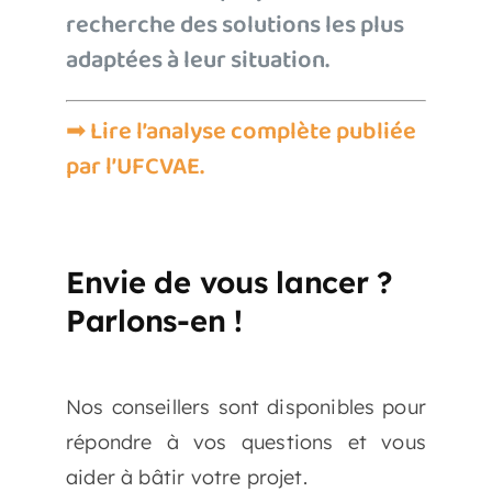
recherche des solutions les plus
Testez votre éligibilié
au
adaptées à leur situation.
Bilan de Compétences
Répondez à nos questions ci-
➡ Lire l’analyse complète publiée
dessous et… verdict !
par l’UFCVAE.
Testez votre éligibilié
à la VAE
Répondez à nos questions ci-dessous et… verdict !
Envie de vous lancer ?
Parlons-en !
Nos conseillers sont disponibles pour
répondre à vos questions et vous
aider à bâtir votre projet.