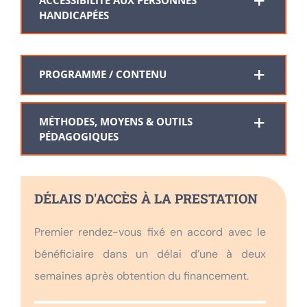
HANDICAPÉES
PROGRAMME / CONTENU
MÉTHODES, MOYENS & OUTILS
Testez votre éligibilié
au
PÉDAGOGIQUES
Bilan de Compétences
Répondez à nos questions ci-
DÉLAIS D'ACCÈS À LA PRESTATION
dessous et… verdict !
Premier rendez-vous fixé en accord avec le
Testez votre éligibilié
à la VAE
bénéficiaire dans un délai d’une à deux
Répondez à nos questions ci-dessous et… verdict !
semaines après obtention du financement.