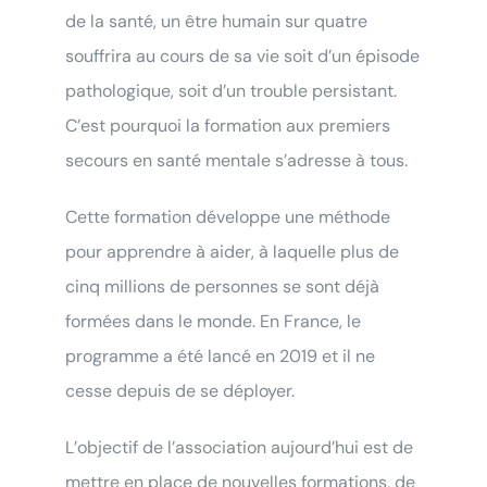
de la santé, un être humain sur quatre
souffrira au cours de sa vie soit d’un épisode
pathologique, soit d’un trouble persistant.
C’est pourquoi la formation aux premiers
secours en santé mentale s’adresse à tous.
Cette formation développe une méthode
pour apprendre à aider, à laquelle plus de
cinq millions de personnes se sont déjà
formées dans le monde. En France, le
Testez votre éligibilié
au
programme a été lancé en 2019 et il ne
Bilan de Compétences
cesse depuis de se déployer.
Répondez à nos questions ci-
L’objectif de l’association aujourd’hui est de
dessous et… verdict !
mettre en place de nouvelles formations, de