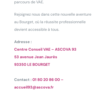
parcours de VAE.
Rejoignez nous dans cette nouvelle aventure
au Bourget, où la réussite professionnelle
devient accessible à tous.
Adresse :
Centre Conseil VAE – ASCOVA 93
Testez votre éligibilié
au
53 avenue Jean Jaurès
Bilan de Compétences
93350 LE BOURGET
Répondez à nos questions ci-
Contact :
01 80 20 86 00 –
dessous et… verdict !
accueil93@ascova.fr
Testez votre éligibilié
à la VAE
Répondez à nos questions ci-dessous et… verdict !