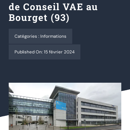
de Conseil VAE au
Bourget (93)
Actualités
Contact
Catégories :
Informations
Published On: 15 février 2024
Se connecter
Rechercher: