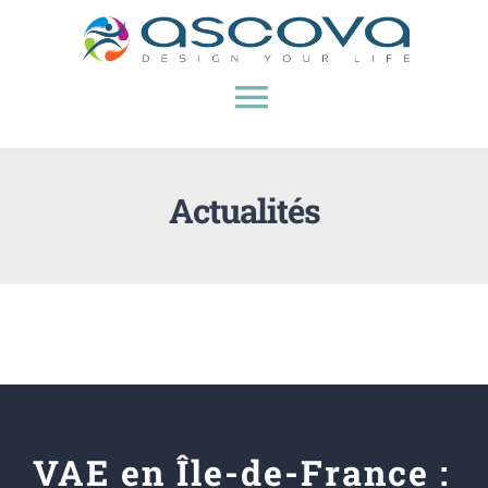
Passer
au
contenu
Toggle
Navigation
Accueil
Actualités
A propos
VAE
Bilans de compétences
VAE en Île-de-France :
RH