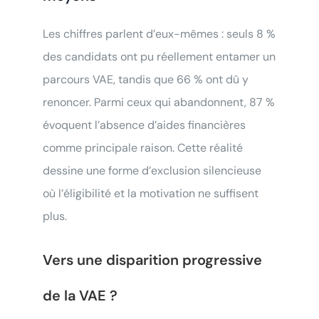
Les chiffres parlent d’eux-mêmes : seuls 8 %
des candidats ont pu réellement entamer un
parcours VAE, tandis que 66 % ont dû y
renoncer. Parmi ceux qui abandonnent, 87 %
évoquent l’absence d’aides financières
comme principale raison. Cette réalité
dessine une forme d’exclusion silencieuse
Testez votre éligibilié
au
où l’éligibilité et la motivation ne suffisent
Bilan de Compétences
plus.
Répondez à nos questions ci-
dessous et… verdict !
Vers une disparition progressive
Testez votre éligibilié
à la VAE
de la VAE ?
Répondez à nos questions ci-dessous et… verdict !